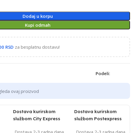
Dodaj u korpu
Kupi odmah
,00
RSD
za besplatnu dostavu!
Podeli:
gleda ovaj proizvod
Dostava kurirskom
Dostava kurirskom
službom City Express
službom Postexpress
Dostava 2-3 radna dana
Dostava 2-3 radna dana