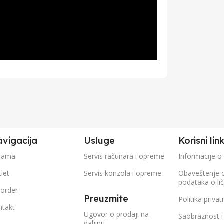
vigacija
Usluge
Korisni lin
nama
Servis računara i opreme
Informacije o
let
Servis konzola i opreme
Obaveštenje 
podataka o li
eorder
Preuzmite
Politika privat
ntakt
Ugovor o prodaji na
Saobraznost i
daljinu