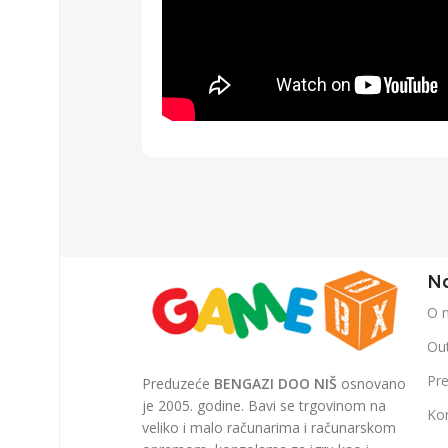
Na
O 
Out
Pr
Preduzeće
BENGAZI DOO NIŠ
osnovano
je 2005. godine. Bavi se trgovinom na
Ko
veliko i malo računarima i računarskom