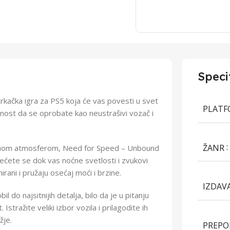
Speci
rkačka igra za PS5 koja će vas povesti u svet
PLAT
ućnost da se oprobate kao neustrašivi vozač i
ŽANR
tičnom atmosferom, Need for Speed – Unbound
krećete se dok vas noćne svetlosti i zvukovi
irani i pružaju osećaj moći i brzine.
IZDAV
l do najsitnijih detalja, bilo da je u pitanju
 Istražite veliki izbor vozila i prilagodite ih
žje.
PREPO