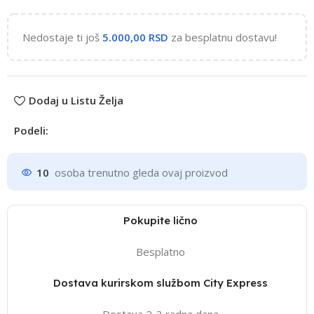
Nedostaje ti još
5.000,00
RSD
za besplatnu dostavu!
Dodaj u Listu Želja
Podeli:
10
osoba trenutno gleda ovaj proizvod
Pokupite lično
Besplatno
Dostava kurirskom službom City Express
Dostava 2-3 radna dana