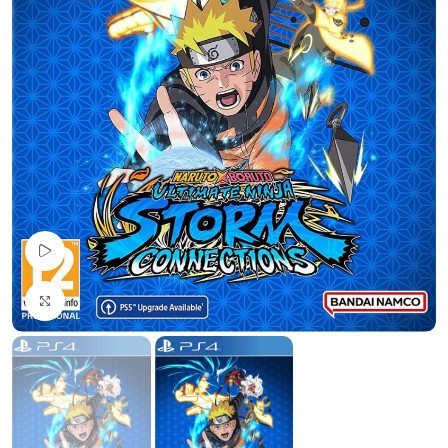
Pogledaj Video
Uvećaj sliku