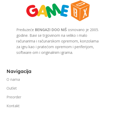
Preduzeće
BENGAZI DOO NIŠ
osnovano je 2005.
godine. Bavi se trgovinom na veliko i malo
računarima i računarskom opremom, konzolama
za igru kao i pratećom opremom i periferijom,
software-om i originalnim igrama.
Navigacija
O nama
Outlet
Preorder
Kontakt