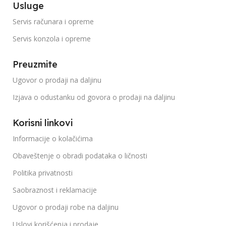
Usluge
Servis računara i opreme
Servis konzola i opreme
Preuzmite
Ugovor o prodaji na daljinu
Izjava o odustanku od govora o prodaji na daljinu
Korisni linkovi
Informacije o kolačićima
Obaveštenje o obradi podataka o ličnosti
Politika privatnosti
Saobraznost i reklamacije
Ugovor o prodaji robe na daljinu
Uslovi korišćenja i prodaje