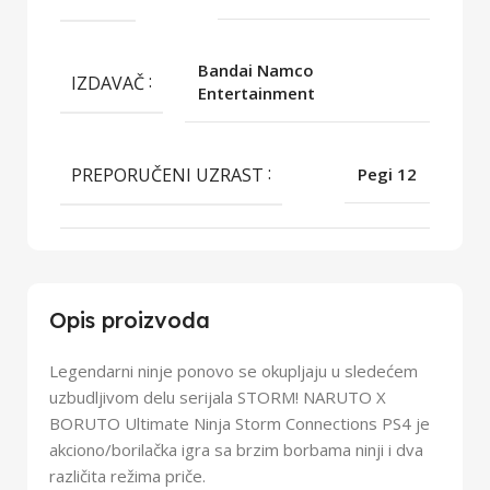
Bandai Namco
IZDAVAČ
Entertainment
PREPORUČENI UZRAST
Pegi 12
Opis proizvoda
Legendarni ninje ponovo se okupljaju u sledećem
uzbudljivom delu serijala STORM! NARUTO X
BORUTO Ultimate Ninja Storm Connections PS4 je
akciono/borilačka igra sa brzim borbama ninji i dva
različita režima priče.