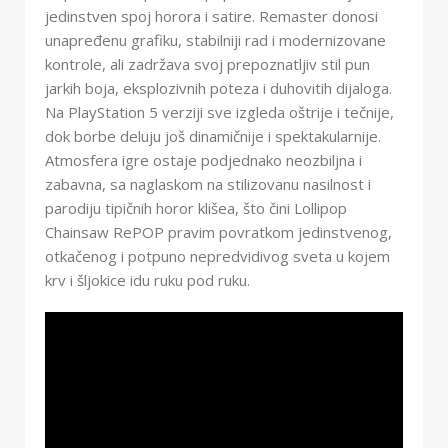
jedinstven spoj horora i satire. Remaster donosi
unapređenu grafiku, stabilniji rad i modernizovane
kontrole, ali zadržava svoj prepoznatljiv stil pun
jarkih boja, eksplozivnih poteza i duhovitih dijaloga.
Na PlayStation 5 verziji sve izgleda oštrije i tečnije,
dok borbe deluju još dinamičnije i spektakularnije.
Atmosfera igre ostaje podjednako neozbiljna i
zabavna, sa naglaskom na stilizovanu nasilnost i
parodiju tipičnih horor klišea, što čini Lollipop
Chainsaw RePOP pravim povratkom jedinstvenog,
otkačenog i potpuno nepredvidivog sveta u kojem
krv i šljokice idu ruku pod ruku.