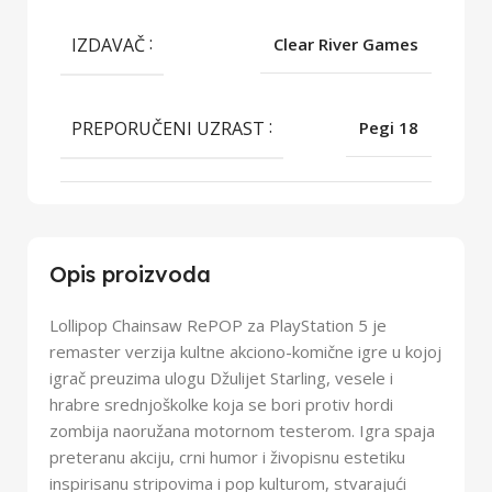
IZDAVAČ
Clear River Games
PREPORUČENI UZRAST
Pegi 18
Opis proizvoda
Lollipop Chainsaw RePOP za PlayStation 5 je
remaster verzija kultne akciono-komične igre u kojoj
igrač preuzima ulogu Džulijet Starling, vesele i
hrabre srednjoškolke koja se bori protiv hordi
zombija naoružana motornom testerom. Igra spaja
preteranu akciju, crni humor i živopisnu estetiku
inspirisanu stripovima i pop kulturom, stvarajući