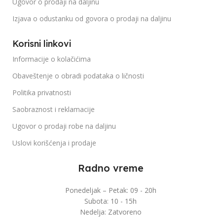
Ugovor o prodaji na daljinu
Izjava o odustanku od govora o prodaji na daljinu
Korisni linkovi
Informacije o kolačićima
Obaveštenje o obradi podataka o ličnosti
Politika privatnosti
Saobraznost i reklamacije
Ugovor o prodaji robe na daljinu
Uslovi korišćenja i prodaje
Radno vreme
Ponedeljak – Petak: 09 - 20h
Subota: 10 - 15h
Nedelja: Zatvoreno