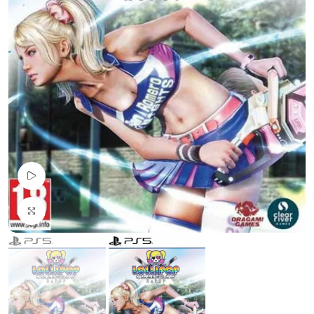
Pogledaj Video
Uvećaj sliku