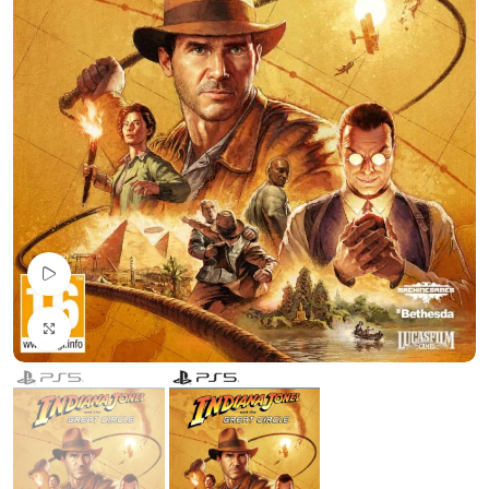
Pogledaj Video
Uvećaj sliku