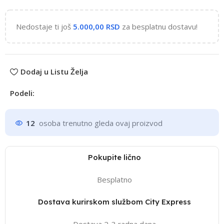
Nedostaje ti još
5.000,00
RSD
za besplatnu dostavu!
Dodaj u Listu Želja
Podeli:
12
osoba trenutno gleda ovaj proizvod
Pokupite lično
Besplatno
Dostava kurirskom službom City Express
Dostava 2-3 radna dana