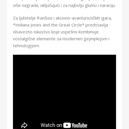
više nagrada, uključujući i za najbolju glumu i naraciju.
Za ljubitelje franšize i akciono-avanturističkih igara,
*Indiana Jones and the Great Circle* predstavlja
obavezno iskustvo koje uspešno kombinuje
nostalgične elemente sa modernim gejmplejom i
tehnologijom.