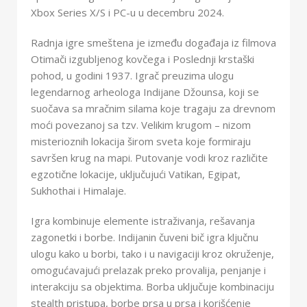
Xbox Series X/S i PC-u u decembru 2024.
Radnja igre smeštena je između događaja iz filmova
Otimači izgubljenog kovčega i Poslednji krstaški
pohod, u godini 1937. Igrač preuzima ulogu
legendarnog arheologa Indijane Džounsa, koji se
suočava sa mračnim silama koje tragaju za drevnom
moći povezanoj sa tzv. Velikim krugom – nizom
misterioznih lokacija širom sveta koje formiraju
savršen krug na mapi. Putovanje vodi kroz različite
egzotične lokacije, uključujući Vatikan, Egipat,
Sukhothai i Himalaje.
Igra kombinuje elemente istraživanja, rešavanja
zagonetki i borbe. Indijanin čuveni bič igra ključnu
ulogu kako u borbi, tako i u navigaciji kroz okruženje,
omogućavajući prelazak preko provalija, penjanje i
interakciju sa objektima. Borba uključuje kombinaciju
stealth pristupa, borbe prsa u prsa i korišćenje