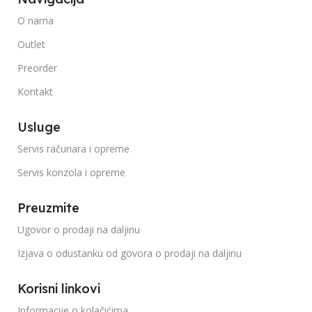
O nama
Outlet
Preorder
Kontakt
Usluge
Servis računara i opreme
Servis konzola i opreme
Preuzmite
Ugovor o prodaji na daljinu
Izjava o odustanku od govora o prodaji na daljinu
Korisni linkovi
Informacije o kolačićima