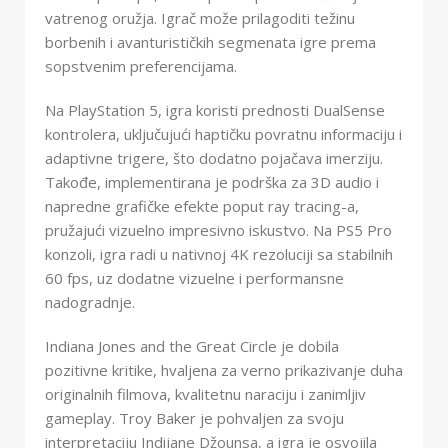
vatrenog oružja. Igrač može prilagoditi težinu
borbenih i avanturističkih segmenata igre prema
sopstvenim preferencijama.
Na PlayStation 5, igra koristi prednosti DualSense
kontrolera, uključujući haptičku povratnu informaciju i
adaptivne trigere, što dodatno pojačava imerziju.
Takođe, implementirana je podrška za 3D audio i
napredne grafičke efekte poput ray tracing-a,
pružajući vizuelno impresivno iskustvo. Na PS5 Pro
konzoli, igra radi u nativnoj 4K rezoluciji sa stabilnih
60 fps, uz dodatne vizuelne i performansne
nadogradnje.
Indiana Jones and the Great Circle je dobila
pozitivne kritike, hvaljena za verno prikazivanje duha
originalnih filmova, kvalitetnu naraciju i zanimljiv
gameplay. Troy Baker je pohvaljen za svoju
interpretaciju Indijane Džounsa, a igra je osvojila