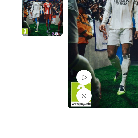
Pogledaj Video
Uvećaj sliku