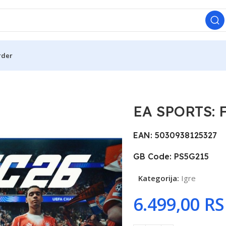
rder
EA SPORTS: F
EAN: 5030938125327
GB Code: PS5G215
Kategorija:
Igre
R