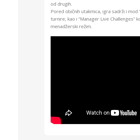
od drugih.
Pored običnih utakmica, igra sadrži i mod
turnire, kao i “Manager Live Challenges” k
menadžerski režim.