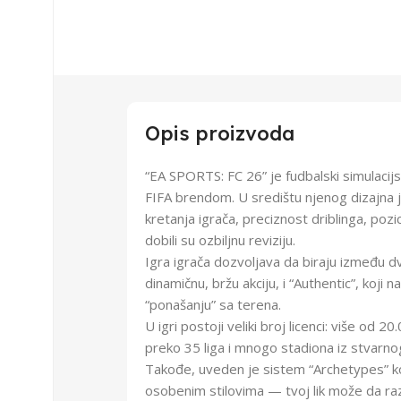
Opis proizvoda
“EA SPORTS: FC 26” je fudbalski simulacijs
FIFA brendom. U središtu njenog dizajna je
kretanja igrača, preciznost driblinga, poz
dobili su ozbiljnu reviziju.
Igra igrača dozvoljava da biraju između dv
dinamičnu, bržu akciju, i “Authentic”, koji
“ponašanju” sa terena.
U igri postoji veliki broj licenci: više od 2
preko 35 liga i mnogo stadiona iz stvarno
Takođe, uveden je sistem “Archetypes” koj
osobenim stilovima — tvoj lik može da razvi