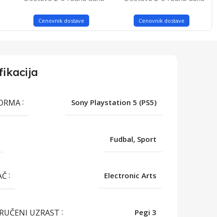
Cenovnik dostave
Cenovnik dostave
fikacija
FORMA
Sony Playstation 5 (PS5)
Fudbal, Sport
AČ
Electronic Arts
RUČENI UZRAST
Pegi 3