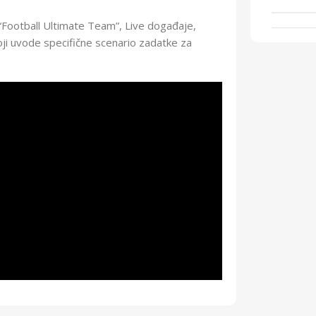
 “Football Ultimate Team”, Live događaje,
oji uvode specifične scenario zadatke za