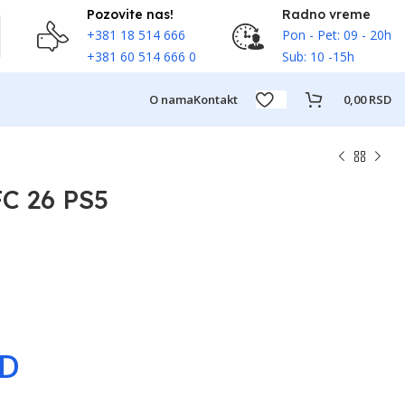
Pozovite nas!
Radno vreme
+381 18 514 666
Pon - Pet: 09 - 20h
+381 60 514 666 0
Sub: 10 -15h
O nama
Kontakt
0,00
RSD
C 26 PS5
SD