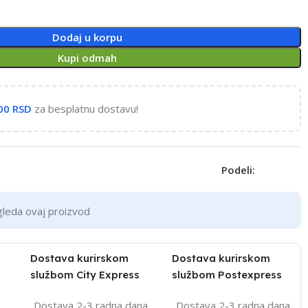
Dodaj u korpu
Kupi odmah
,00
RSD
za besplatnu dostavu!
Podeli:
gleda ovaj proizvod
Dostava kurirskom
Dostava kurirskom
službom City Express
službom Postexpress
Dostava 2-3 radna dana
Dostava 2-3 radna dana