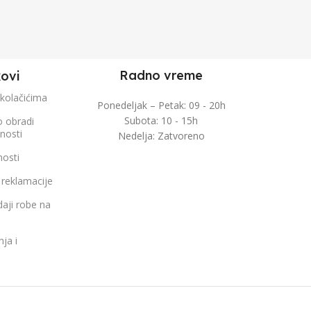
Radno vreme
kovi
 kolačićima
Ponedeljak – Petak: 09 - 20h
Subota: 10 - 15h
o obradi
čnosti
Nedelja: Zatvoreno
nosti
 reklamacije
aji robe na
nja i