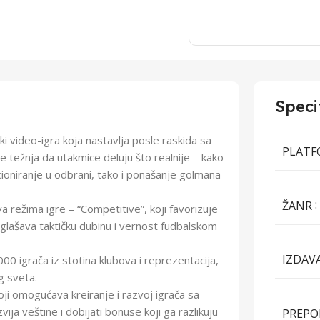
Speci
ki video-igra koja nastavlja posle raskida sa
PLAT
 težnja da utakmice deluju što realnije – kako
icioniranje u odbrani, tako i ponašanje golmana
ŽANR
a režima igre – “Competitive”, koji favorizuje
 naglašava taktičku dubinu i vernost fudbalskom
IZDAV
0.000 igrača iz stotina klubova i reprezentacija,
g sveta.
i omogućava kreiranje i razvoj igrača sa
ja veštine i dobijati bonuse koji ga razlikuju
PREPO