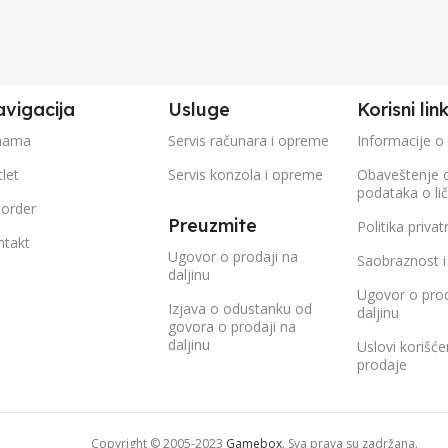
vigacija
Usluge
Korisni lin
nama
Servis računara i opreme
Informacije o
let
Servis konzola i opreme
Obaveštenje 
podataka o li
eorder
Preuzmite
Politika privat
ntakt
Ugovor o prodaji na
Saobraznost i
daljinu
Ugovor o prod
Izjava o odustanku od
daljinu
govora o prodaji na
daljinu
Uslovi korišće
prodaje
Copyright © 2005-2023
Gamebox
. Sva prava su zadržana.