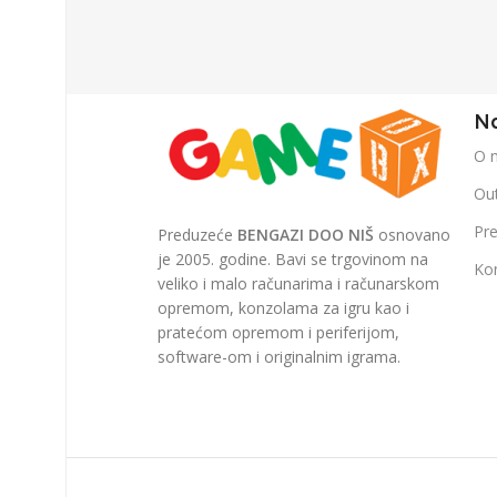
Na
O 
Out
Pr
Preduzeće
BENGAZI DOO NIŠ
osnovano
je 2005. godine. Bavi se trgovinom na
Ko
veliko i malo računarima i računarskom
opremom, konzolama za igru kao i
pratećom opremom i periferijom,
software-om i originalnim igrama.