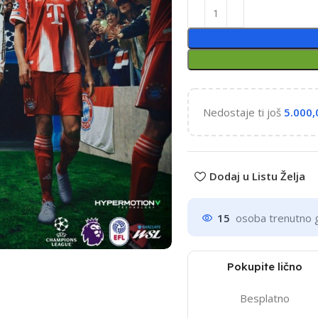
Nedostaje ti još
5.000
Dodaj u Listu Želja
15
osoba trenutno 
Pokupite lično
Besplatno