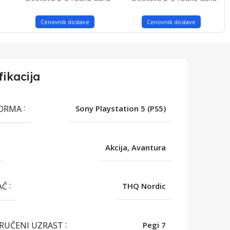
Cenovnik dostave
Cenovnik dostave
fikacija
FORMA
Sony Playstation 5 (PS5)
Akcija, Avantura
AČ
THQ Nordic
RUČENI UZRAST
Pegi 7