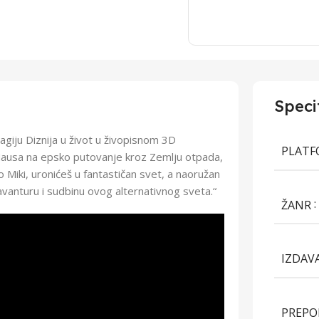
Speci
giju Diznija u život u živopisnom 3D
PLAT
 Mausa na epsko putovanje kroz Zemlju otpada,
o Miki, uronićeš u fantastičan svet, a naoružan
vanturu i sudbinu ovog alternativnog sveta.“
ŽANR
IZDAV
PREPO