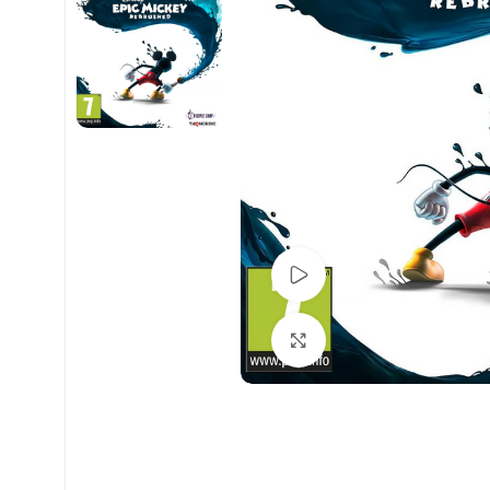
Pogledaj Video
Uvećaj sliku