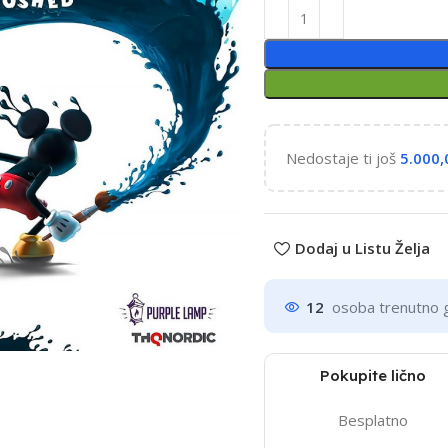
Nedostaje ti još
5.000
Dodaj u Listu Želja
12
osoba trenutno 
Pokupite lično
Besplatno