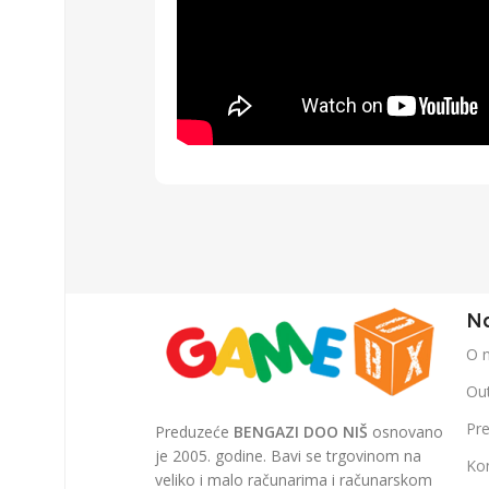
Na
O 
Out
Pr
Preduzeće
BENGAZI DOO NIŠ
osnovano
je 2005. godine. Bavi se trgovinom na
Ko
veliko i malo računarima i računarskom