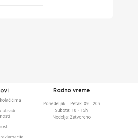
Radno vreme
kovi
 kolačićima
Ponedeljak – Petak: 09 - 20h
Subota: 10 - 15h
o obradi
čnosti
Nedelja: Zatvoreno
nosti
 reklamacije