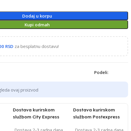
Dodaj u korpu
Kupi odmah
,00
RSD
za besplatnu dostavu!
Podeli:
gleda ovaj proizvod
Dostava kurirskom
Dostava kurirskom
službom City Express
službom Postexpress
Dostava 2-3 radna dana
Dostava 2-3 radna dana