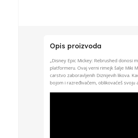
Opis proizvoda
„Disney Epic Mickey: Rebrushed donosi ma
platformeru. Ovaj verni rimejk šalje Miki
carstvo zaboravljenih Diznijevih likova. Ka
bojom i razređivačem, oblikovaćeš svoju a