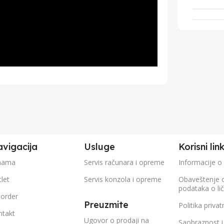
vigacija
Usluge
Korisni lin
nama
Servis računara i opreme
Informacije o
let
Servis konzola i opreme
Obaveštenje 
podataka o li
eorder
Preuzmite
Politika privat
ntakt
Ugovor o prodaji na
Saobraznost i