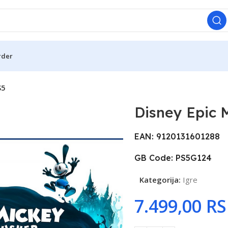
rder
S5
Disney Epic 
EAN: 9120131601288
GB Code: PS5G124
Kategorija:
Igre
R