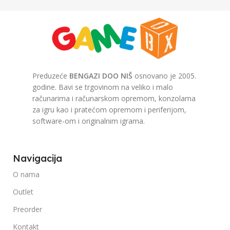
Preduzeće
BENGAZI DOO NIŠ
osnovano je 2005.
godine. Bavi se trgovinom na veliko i malo
računarima i računarskom opremom, konzolama
za igru kao i pratećom opremom i periferijom,
software-om i originalnim igrama.
Navigacija
O nama
Outlet
Preorder
Kontakt