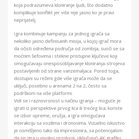
koja podrazumeva kloniranje ljudi, što dodatno
komplikuje konflikt jer više nije jasno ko je pravi
neprijatelj.
Igra kombinuje kampanju za jednog igrača sa
nekoliko jasno definisanih misija, u kojoj igrač mora
da očisti određena područja od zombija, suoči se sa
moćnim šefovima i stekne pristupne ključeve koji
omogućavaju onesposobljavanje kloniranja-strojeva
postavljenih od strane vanzemaljaca. Pored toga,
dostupni su režimi gde više igrača može da se
uključi, posebno u arenama 2 na 2, često sa
podrškom na više platformi.
Vidi se i raznovrsnost u načinu igranja – moguće je
igrati iz perspektive prvog lica ili trećeg lica; koriste
se izbor opreme, oružja, a igra omogućava
interakciju sa vozilima i dronovima. Vizuelno iskustvo
je osmišljeno tako da impresionira, sa potencijalom
da se igra u visokoj rezoluciji, uključujući 4K grafiku,