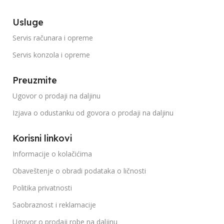
Usluge
Servis računara i opreme
Servis konzola i opreme
Preuzmite
Ugovor o prodaji na daljinu
Izjava o odustanku od govora o prodaji na daljinu
Korisni linkovi
Informacije o kolačićima
Obaveštenje o obradi podataka o ličnosti
Politika privatnosti
Saobraznost i reklamacije
Ugovor o prodaji robe na daljinu