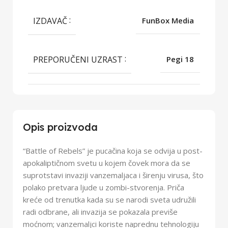
IZDAVAČ
FunBox Media
PREPORUČENI UZRAST
Pegi 18
Opis proizvoda
“Battle of Rebels” je pucačina koja se odvija u post-
apokaliptičnom svetu u kojem čovek mora da se
suprotstavi invaziji vanzemaljaca i širenju virusa, što
polako pretvara ljude u zombi-stvorenja. Priča
kreće od trenutka kada su se narodi sveta udružili
radi odbrane, ali invazija se pokazala previše
moćnom; vanzemaljci koriste naprednu tehnologiju