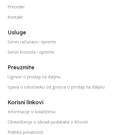
Preorder
Kontakt
Usluge
Servis računara i opreme
Servis konzola i opreme
Preuzmite
Ugovor o prodaji na daljinu
Izjava o odustanku od govora o prodaji na daljinu
Korisni linkovi
Informacije o kolačićima
Obaveštenje o obradi podataka o ličnosti
Politika privatnosti