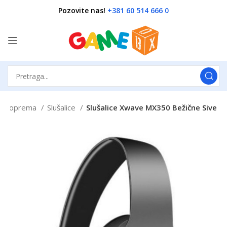
Pozovite nas!
+381 60 514 666 0
ng oprema
Slušalice
Slušalice Xwave MX350 Bežične Sive