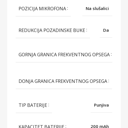
POZICIJA MIKROFONA
Na slušalici
REDUKCIJA POZADINSKE BUKE
Da
2
GORNJA GRANICA FREKVENTNOG OPSEGA
H
20
DONJA GRANICA FREKVENTNOG OPSEGA
Hz
TIP BATERIJE
Punjiva
KAPACITET BATERIJE
200 mAh