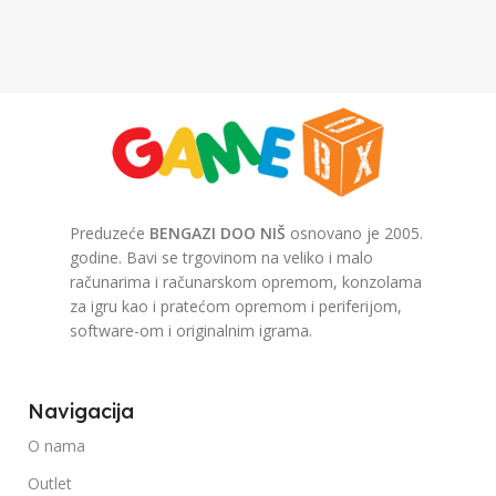
Preduzeće
BENGAZI DOO NIŠ
osnovano je 2005.
godine. Bavi se trgovinom na veliko i malo
računarima i računarskom opremom, konzolama
za igru kao i pratećom opremom i periferijom,
software-om i originalnim igrama.
Navigacija
O nama
Outlet