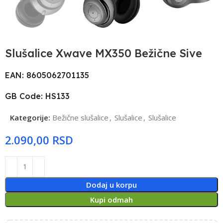
Slušalice Xwave MX350 Bežične Sive
EAN: 8605062701135
GB Code: HS133
Kategorije:
Bežične slušalice
,
Slušalice
,
Slušalice
RSD
Dodaj u korpu
Kupi odmah