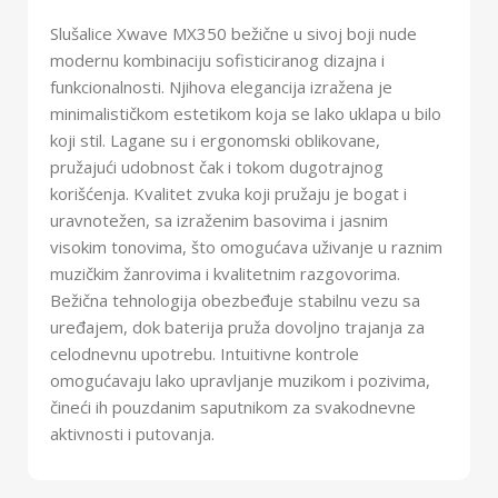
Slušalice Xwave MX350 bežične u sivoj boji nude
modernu kombinaciju sofisticiranog dizajna i
funkcionalnosti. Njihova elegancija izražena je
minimalističkom estetikom koja se lako uklapa u bilo
koji stil. Lagane su i ergonomski oblikovane,
pružajući udobnost čak i tokom dugotrajnog
korišćenja. Kvalitet zvuka koji pružaju je bogat i
uravnotežen, sa izraženim basovima i jasnim
visokim tonovima, što omogućava uživanje u raznim
muzičkim žanrovima i kvalitetnim razgovorima.
Bežična tehnologija obezbeđuje stabilnu vezu sa
uređajem, dok baterija pruža dovoljno trajanja za
celodnevnu upotrebu. Intuitivne kontrole
omogućavaju lako upravljanje muzikom i pozivima,
čineći ih pouzdanim saputnikom za svakodnevne
aktivnosti i putovanja.