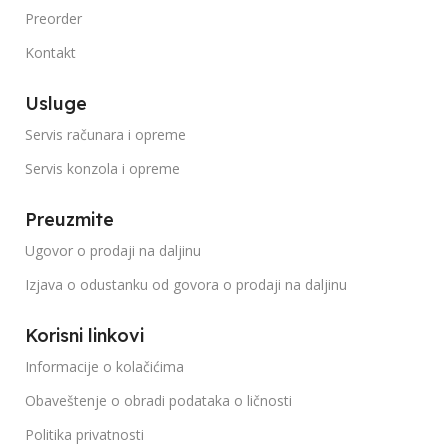
Preorder
Kontakt
Usluge
Servis računara i opreme
Servis konzola i opreme
Preuzmite
Ugovor o prodaji na daljinu
Izjava o odustanku od govora o prodaji na daljinu
Korisni linkovi
Informacije o kolačićima
Obaveštenje o obradi podataka o ličnosti
Politika privatnosti