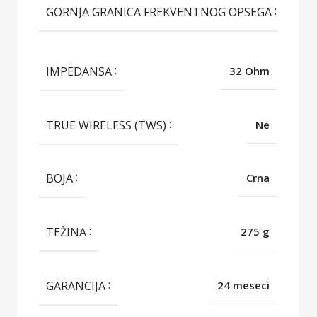
2
GORNJA GRANICA FREKVENTNOG OPSEGA
H
IMPEDANSA
32 Ohm
TRUE WIRELESS (TWS)
Ne
BOJA
Crna
TEŽINA
275 g
GARANCIJA
24 meseci