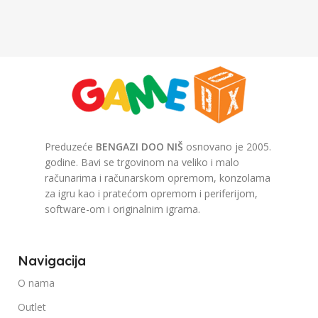
Preduzeće
BENGAZI DOO NIŠ
osnovano je 2005.
godine. Bavi se trgovinom na veliko i malo
računarima i računarskom opremom, konzolama
za igru kao i pratećom opremom i periferijom,
software-om i originalnim igrama.
Navigacija
O nama
Outlet