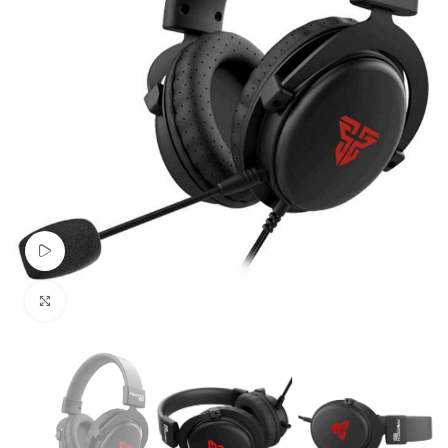
Pogledaj Video
Uvećaj sliku