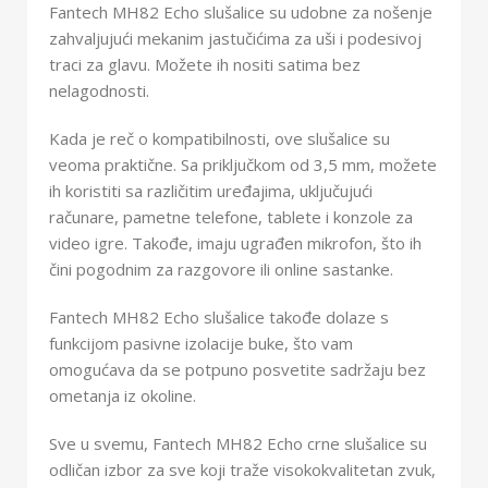
Fantech MH82 Echo slušalice su udobne za nošenje
zahvaljujući mekanim jastučićima za uši i podesivoj
traci za glavu. Možete ih nositi satima bez
nelagodnosti.
Kada je reč o kompatibilnosti, ove slušalice su
veoma praktične. Sa priključkom od 3,5 mm, možete
ih koristiti sa različitim uređajima, uključujući
računare, pametne telefone, tablete i konzole za
video igre. Takođe, imaju ugrađen mikrofon, što ih
čini pogodnim za razgovore ili online sastanke.
Fantech MH82 Echo slušalice takođe dolaze s
funkcijom pasivne izolacije buke, što vam
omogućava da se potpuno posvetite sadržaju bez
ometanja iz okoline.
Sve u svemu, Fantech MH82 Echo crne slušalice su
odličan izbor za sve koji traže visokokvalitetan zvuk,