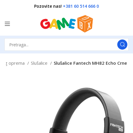
Pozovite nas!
+381 60 514 666 0
ming oprema
Slušalice
Slušalice Fantech MH82 Echo Crne