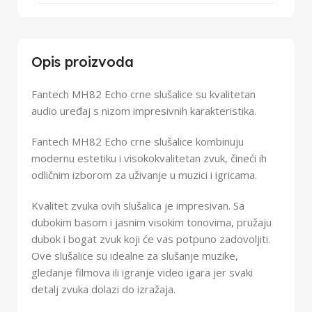
Opis proizvoda
Fantech MH82 Echo crne slušalice su kvalitetan
audio uređaj s nizom impresivnih karakteristika.
Fantech MH82 Echo crne slušalice kombinuju
modernu estetiku i visokokvalitetan zvuk, čineći ih
odličnim izborom za uživanje u muzici i igricama.
Kvalitet zvuka ovih slušalica je impresivan. Sa
dubokim basom i jasnim visokim tonovima, pružaju
dubok i bogat zvuk koji će vas potpuno zadovoljiti.
Ove slušalice su idealne za slušanje muzike,
gledanje filmova ili igranje video igara jer svaki
detalj zvuka dolazi do izražaja.