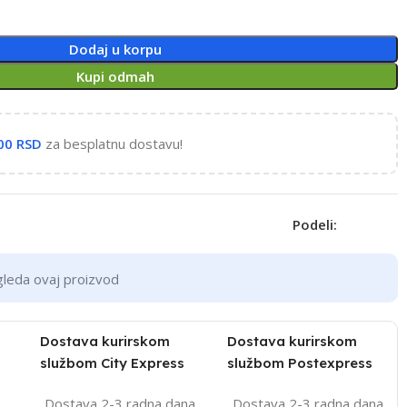
Dodaj u korpu
Kupi odmah
,00
RSD
za besplatnu dostavu!
Podeli:
gleda ovaj proizvod
Dostava kurirskom
Dostava kurirskom
službom City Express
službom Postexpress
Dostava 2-3 radna dana
Dostava 2-3 radna dana