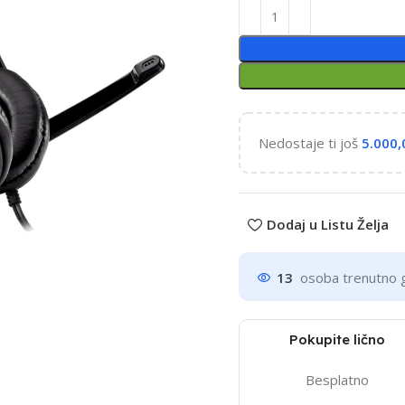
Nedostaje ti još
5.000
Dodaj u Listu Želja
13
osoba trenutno 
Pokupite lično
Besplatno