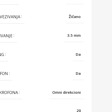
OVEZIVANJA
Žičano
IVANJE
3.5 mm
NG
Da
OFON
Da
IKROFONA
Omni direkcioni
20