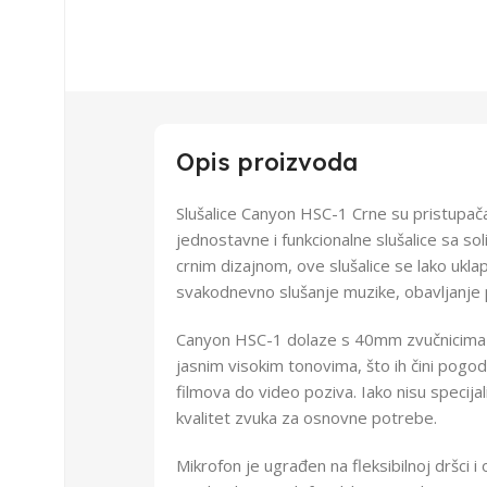
Opis proizvoda
Slušalice Canyon HSC-1 Crne su pristupačan
jednostavne i funkcionalne slušalice sa s
crnim dizajnom, ove slušalice se lako uklapa
svakodnevno slušanje muzike, obavljanje po
Canyon HSC-1 dolaze s 40mm zvučnicima k
jasnim visokim tonovima, što ih čini pogo
filmova do video poziva. Iako nisu specij
kvalitet zvuka za osnovne potrebe.
Mikrofon je ugrađen na fleksibilnoj dršci 