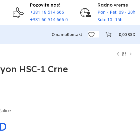
Pozovite nas!
Radno vreme
+381 18 514 666
Pon - Pet: 09 - 20h
+381 60 514 666 0
Sub: 10 -15h
O nama
Kontakt
0,00
RSD
nyon HSC-1 Crne
šalice
SD