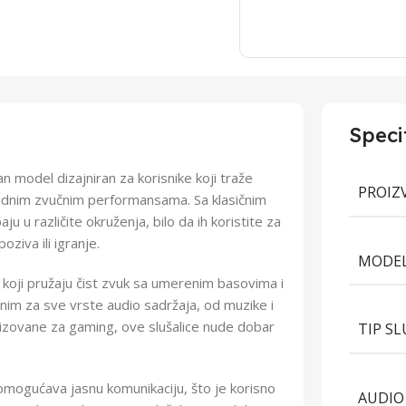
Speci
 model dizajniran za korisnike koji traže
PROIZ
olidnim zvučnim performansama. Sa klasičnim
ju u različite okruženja, bilo da ih koristite za
ziva ili igranje.
MODEL
oji pružaju čist zvuk sa umerenim basovima i
dnim za sve vrste audio sadržaja, od muzike i
alizovane za gaming, ove slušalice nude dobar
TIP S
i omogućava jasnu komunikaciju, što je korisno
AUDIO