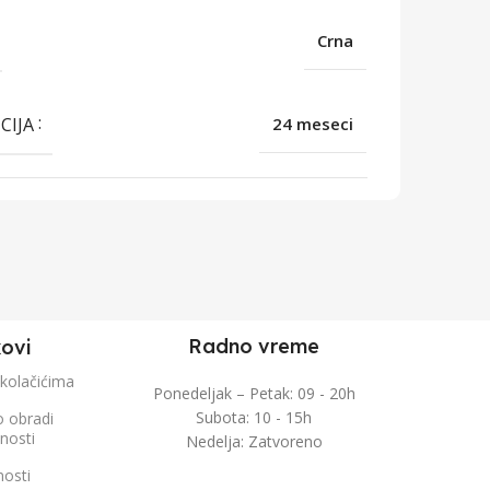
Crna
CIJA
24 meseci
Radno vreme
kovi
 kolačićima
Ponedeljak – Petak: 09 - 20h
Subota: 10 - 15h
o obradi
čnosti
Nedelja: Zatvoreno
nosti