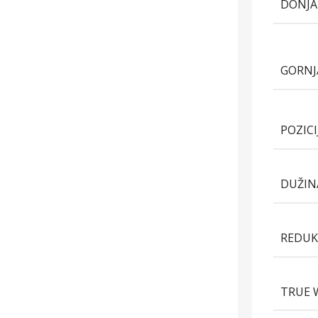
DONJA
GORNJ
POZIC
DUŽIN
REDUK
TRUE 