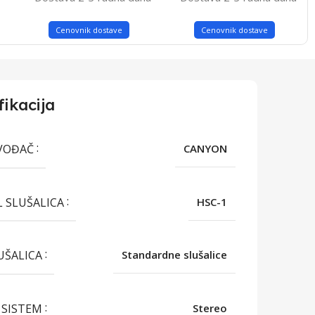
Cenovnik dostave
Cenovnik dostave
fikacija
VOĐAČ
CANYON
 SLUŠALICA
HSC-1
LUŠALICA
Standardne slušalice
 SISTEM
Stereo