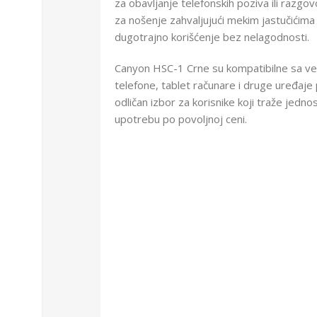
za obavljanje telefonskih poziva ili razgo
za nošenje zahvaljujući mekim jastučićima
dugotrajno korišćenje bez nelagodnosti.
Canyon HSC-1 Crne su kompatibilne sa već
telefone, tablet računare i druge uređaje
odličan izbor za korisnike koji traže jedno
upotrebu po povoljnoj ceni.