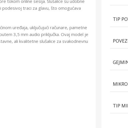
vore tokom online sesija. Slušalice su udobne
 i podesivoj traci za glavu, što omogućava
TIP P
inom uređaja, uključujući računare, pametne
 putem 3,5 mm audio priključka. Ovaj model je
POVEZ
stavne, ali kvalitetne slušalice za svakodnevnu
GEJMI
MIKR
TIP M