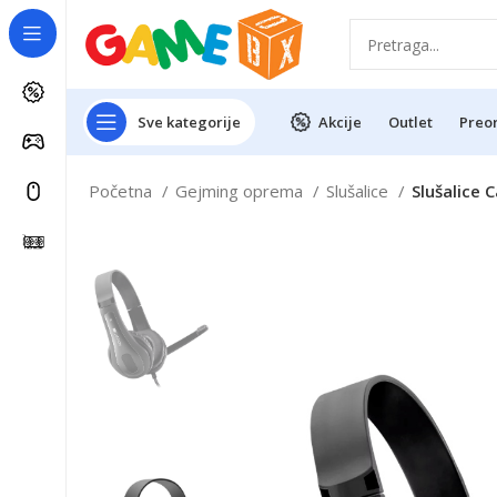
Sve kategorije
Akcije
Outlet
Preo
Početna
Gejming oprema
Slušalice
Slušalice 