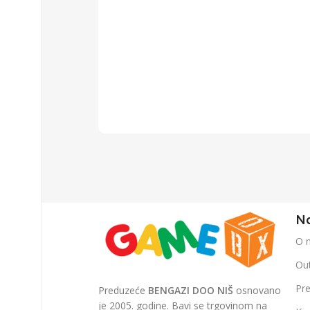
Na
O 
Out
Pr
Preduzeće
BENGAZI DOO NIŠ
osnovano
je 2005. godine. Bavi se trgovinom na