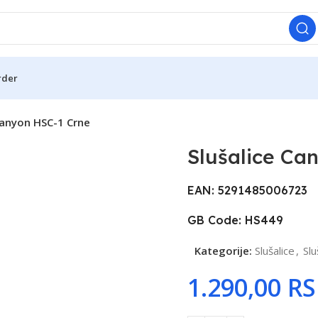
rder
Canyon HSC-1 Crne
Slušalice Ca
EAN: 5291485006723
GB Code: HS449
Kategorije:
Slušalice
,
Slu
R