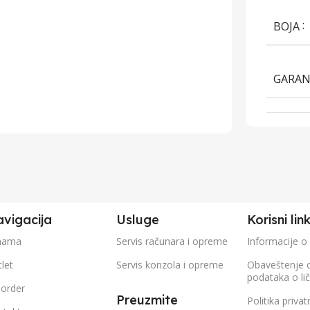
BOJA
GARAN
vigacija
Usluge
Korisni lin
nama
Servis računara i opreme
Informacije o
let
Servis konzola i opreme
Obaveštenje 
podataka o li
eorder
Preuzmite
Politika privat