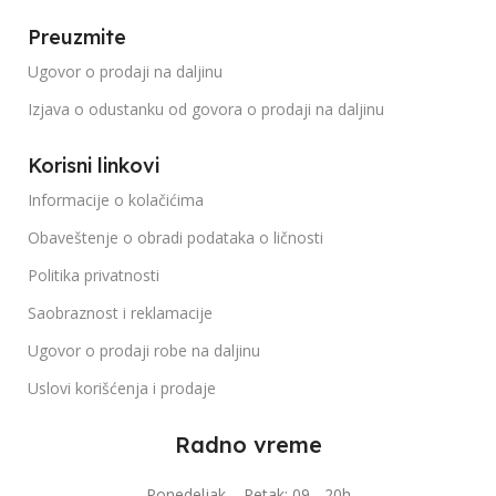
Preuzmite
Ugovor o prodaji na daljinu
Izjava o odustanku od govora o prodaji na daljinu
Korisni linkovi
Informacije o kolačićima
Obaveštenje o obradi podataka o ličnosti
Politika privatnosti
Saobraznost i reklamacije
Ugovor o prodaji robe na daljinu
Uslovi korišćenja i prodaje
Radno vreme
Ponedeljak – Petak: 09 - 20h