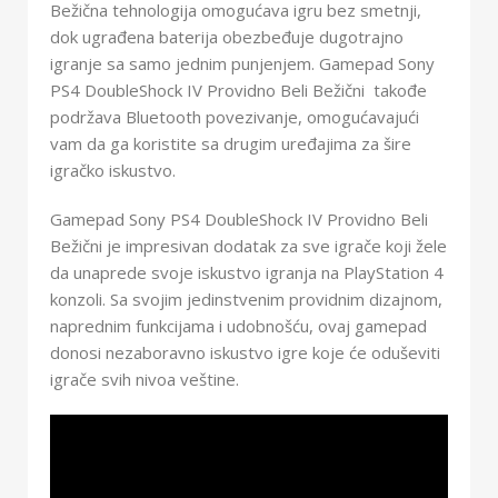
Bežična tehnologija omogućava igru bez smetnji,
dok ugrađena baterija obezbeđuje dugotrajno
igranje sa samo jednim punjenjem. Gamepad Sony
PS4 DoubleShock IV Providno Beli Bežični takođe
podržava Bluetooth povezivanje, omogućavajući
vam da ga koristite sa drugim uređajima za šire
igračko iskustvo.
Gamepad Sony PS4 DoubleShock IV Providno Beli
Bežični je impresivan dodatak za sve igrače koji žele
da unaprede svoje iskustvo igranja na PlayStation 4
konzoli. Sa svojim jedinstvenim providnim dizajnom,
naprednim funkcijama i udobnošću, ovaj gamepad
donosi nezaboravno iskustvo igre koje će oduševiti
igrače svih nivoa veštine.