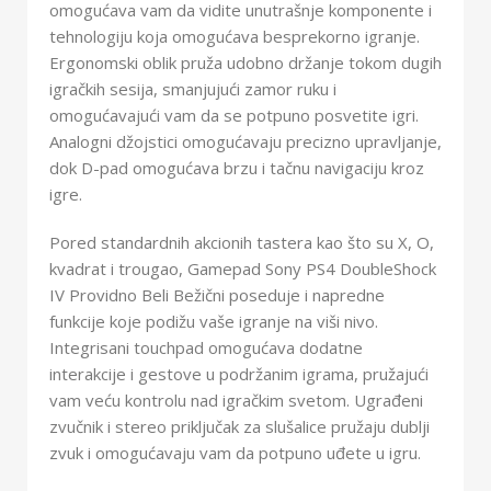
omogućava vam da vidite unutrašnje komponente i
tehnologiju koja omogućava besprekorno igranje.
Ergonomski oblik pruža udobno držanje tokom dugih
igračkih sesija, smanjujući zamor ruku i
omogućavajući vam da se potpuno posvetite igri.
Analogni džojstici omogućavaju precizno upravljanje,
dok D-pad omogućava brzu i tačnu navigaciju kroz
igre.
Pored standardnih akcionih tastera kao što su X, O,
kvadrat i trougao, Gamepad Sony PS4 DoubleShock
IV Providno Beli Bežični poseduje i napredne
funkcije koje podižu vaše igranje na viši nivo.
Integrisani touchpad omogućava dodatne
interakcije i gestove u podržanim igrama, pružajući
vam veću kontrolu nad igračkim svetom. Ugrađeni
zvučnik i stereo priključak za slušalice pružaju dublji
zvuk i omogućavaju vam da potpuno uđete u igru.