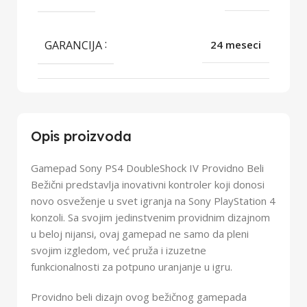
GARANCIJA
24 meseci
Opis proizvoda
Gamepad Sony PS4 DoubleShock IV Providno Beli
Bežični predstavlja inovativni kontroler koji donosi
novo osveženje u svet igranja na Sony PlayStation 4
konzoli. Sa svojim jedinstvenim providnim dizajnom
u beloj nijansi, ovaj gamepad ne samo da pleni
svojim izgledom, već pruža i izuzetne
funkcionalnosti za potpuno uranjanje u igru.
Providno beli dizajn ovog bežičnog gamepada