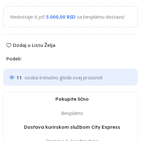
Nedostaje ti još
5.000,00
RSD
za besplatnu dostavu!
Dodaj u Listu Želja
Podeli:
11
osoba trenutno gleda ovaj proizvod
Pokupite lično
Besplatno
Dostava kurirskom službom City Express
Dostava 2-3 radna dana