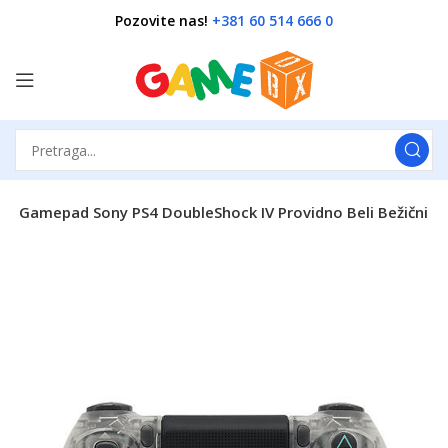
Pozovite nas!
+381 60 514 666 0
k
Gamepad Sony PS4 DoubleShock IV Providno Beli Bežični