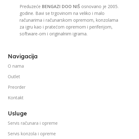
Preduzeće
BENGAZI DOO NIŠ
osnovano je 2005.
godine. Bavi se trgovinom na veliko i malo
računarima i računarskom opremom, konzolama
za igru kao i pratećom opremom i periferijom,
software-om i originalnim igrama.
Navigacija
O nama
Outlet
Preorder
Kontakt
Usluge
Servis računara i opreme
Servis konzola i opreme