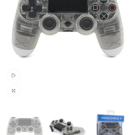
Pogledaj Video
Uvećaj sliku