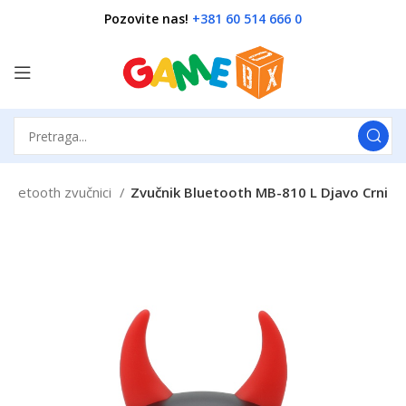
Pozovite nas!
+381 60 514 666 0
Bluetooth zvučnici
Zvučnik Bluetooth MB-810 L Djavo Crni