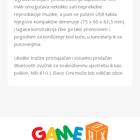
mAh omogućava nekoliko sati neprekidne
reprodukcije muzike, a puni se putem USB kabla.
Njegove kompaktne dimenzije (75 x 60 x 83,5 mm)
i lagana konstrukcija čine ga lako prenosivim i
pogodnim za korišćenje kod kuće, u kancelariji ili na
putovanjima.
Ukoliko tražite pristupačan i vizuelno privlačan
Bluetooth zvučnik za svakodnevnu upotrebu ili kao
poklon, MB-810 L Đavo Crni može biti odličan izbor.