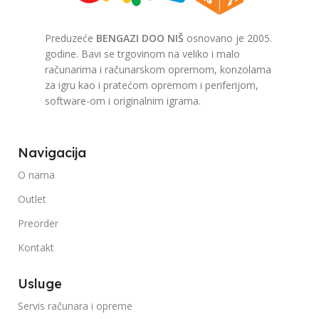
Preduzeće
BENGAZI DOO NIŠ
osnovano je 2005.
godine. Bavi se trgovinom na veliko i malo
računarima i računarskom opremom, konzolama
za igru kao i pratećom opremom i periferijom,
software-om i originalnim igrama.
Navigacija
O nama
Outlet
Preorder
Kontakt
Usluge
Servis računara i opreme