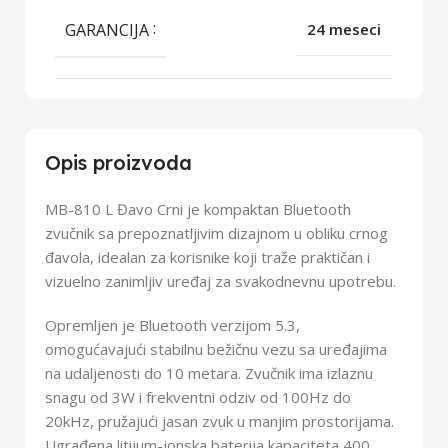
GARANCIJA
24 meseci
Opis proizvoda
MB-810 L Đavo Crni je kompaktan Bluetooth
zvučnik sa prepoznatljivim dizajnom u obliku crnog
đavola, idealan za korisnike koji traže praktičan i
vizuelno zanimljiv uređaj za svakodnevnu upotrebu.
Opremljen je Bluetooth verzijom 5.3,
omogućavajući stabilnu bežičnu vezu sa uređajima
na udaljenosti do 10 metara. Zvučnik ima izlaznu
snagu od 3W i frekventni odziv od 100Hz do
20kHz, pružajući jasan zvuk u manjim prostorijama.
Ugrađena litijum-jonska baterija kapaciteta 400