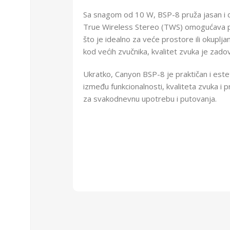
Sa snagom od 10 W, BSP-8 pruža jasan i do
True Wireless Stereo (TWS) omogućava po
što je idealno za veće prostore ili okupljan
kod većih zvučnika, kvalitet zvuka je zadovo
Ukratko, Canyon BSP-8 je praktičan i estet
između funkcionalnosti, kvaliteta zvuka i
za svakodnevnu upotrebu i putovanja.