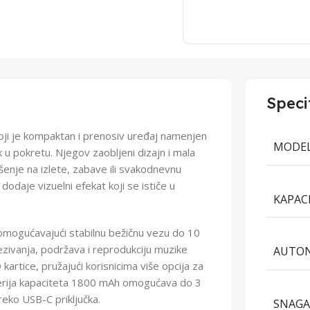
Speci
oji je kompaktan i prenosiv uređaj namenjen
MODE
uk u pokretu. Njegov zaobljeni dizajn i mala
enje na izlete, zabave ili svakodnevnu
daje vizuelni efekat koji se ističe u
KAPAC
, omogućavajući stabilnu bežičnu vezu do 10
zivanja, podržava i reprodukciju muzike
AUTON
kartice, pružajući korisnicima više opcija za
erija kapaciteta 1800 mAh omogućava do 3
reko USB-C priključka.
SNAG