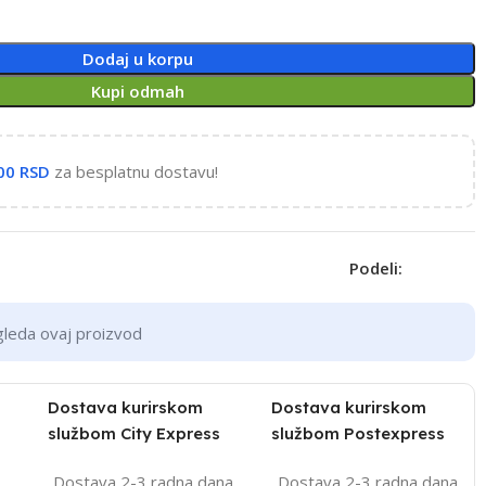
Dodaj u korpu
Kupi odmah
,00
RSD
za besplatnu dostavu!
Podeli:
gleda ovaj proizvod
Dostava kurirskom
Dostava kurirskom
službom City Express
službom Postexpress
Dostava 2-3 radna dana
Dostava 2-3 radna dana