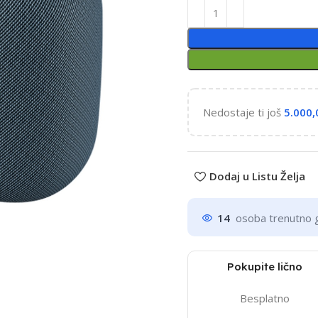
Nedostaje ti još
5.000
Dodaj u Listu Želja
14
osoba trenutno 
Pokupite lično
Besplatno