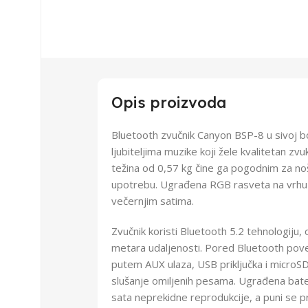
Opis proizvoda
Bluetooth zvučnik Canyon BSP-8 u sivoj b
ljubiteljima muzike koji žele kvalitetan zv
težina od 0,57 kg čine ga pogodnim za noš
upotrebu. Ugrađena RGB rasveta na vrhu do
večernjim satima.
Zvučnik koristi Bluetooth 5.2 tehnologiju
metara udaljenosti. Pored Bluetooth pove
putem AUX ulaza, USB priključka i microSD 
slušanje omiljenih pesama. Ugrađena bat
sata neprekidne reprodukcije, a puni se p