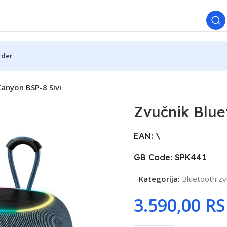
rder
anyon BSP-8 Sivi
Zvučnik Blue
EAN: \
GB Code: SPK441
Kategorija:
Bluetooth zv
R