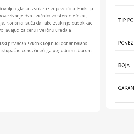
voljno glasan zvuk za svoju veličinu. Funkcija
vezivanje dva zvučnika za stereo efekat,
TIP P
ja. Korisnici ističu da, iako zvuk nije dubok kao
ljavajući za cenu i veličinu uređaja.
POVEZ
ski privlačan zvučnik koji nudi dobar balans
 pristupačne cene, čineći ga pogodnim izborom
BOJA
GARAN