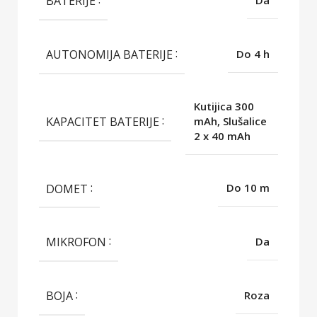
BATERIJE
Da
AUTONOMIJA BATERIJE
Do 4 h
Kutijica 300
KAPACITET BATERIJE
mAh, Slušalice
2 x 40 mAh
DOMET
Do 10 m
MIKROFON
Da
BOJA
Roza