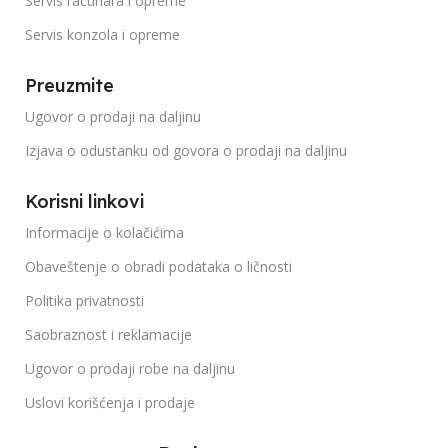
Servis računara i opreme
Servis konzola i opreme
Preuzmite
Ugovor o prodaji na daljinu
Izjava o odustanku od govora o prodaji na daljinu
Korisni linkovi
Informacije o kolačićima
Obaveštenje o obradi podataka o ličnosti
Politika privatnosti
Saobraznost i reklamacije
Ugovor o prodaji robe na daljinu
Uslovi korišćenja i prodaje