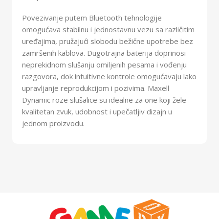
Povezivanje putem Bluetooth tehnologije
omogućava stabilnu i jednostavnu vezu sa različitim
uređajima, pružajući slobodu bežične upotrebe bez
zamršenih kablova. Dugotrajna baterija doprinosi
neprekidnom slušanju omiljenih pesama i vođenju
razgovora, dok intuitivne kontrole omogućavaju lako
upravljanje reprodukcijom i pozivima. Maxell
Dynamic roze slušalice su idealne za one koji žele
kvalitetan zvuk, udobnost i upečatljiv dizajn u
jednom proizvodu.