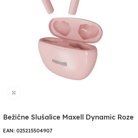
Uvećaj sliku
Bežične Slušalice Maxell Dynamic Roze
EAN: 025215504907