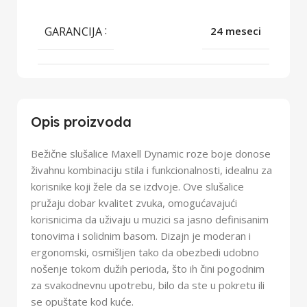
GARANCIJA
24 meseci
Opis proizvoda
Bežične slušalice Maxell Dynamic roze boje donose
živahnu kombinaciju stila i funkcionalnosti, idealnu za
korisnike koji žele da se izdvoje. Ove slušalice
pružaju dobar kvalitet zvuka, omogućavajući
korisnicima da uživaju u muzici sa jasno definisanim
tonovima i solidnim basom. Dizajn je moderan i
ergonomski, osmišljen tako da obezbedi udobno
nošenje tokom dužih perioda, što ih čini pogodnim
za svakodnevnu upotrebu, bilo da ste u pokretu ili
se opuštate kod kuće.