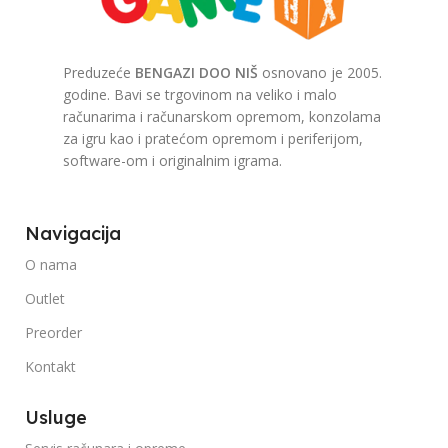
Preduzeće
BENGAZI DOO NIŠ
osnovano je 2005.
godine. Bavi se trgovinom na veliko i malo
računarima i računarskom opremom, konzolama
za igru kao i pratećom opremom i periferijom,
software-om i originalnim igrama.
Navigacija
O nama
Outlet
Preorder
Kontakt
Usluge